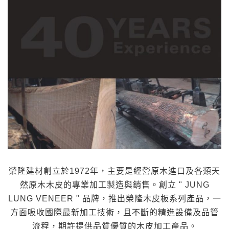
n
榮隆建材創立於1972年，主要是經營原木進口及各類天
然原木木皮的專業加工製造與銷售。創立 " JUNG
LUNG VENEER " 品牌，推出榮隆木皮板系列產品，一
方面吸收國際最新加工技術，且不斷的精進設備及品管
流程，期許提供品質優質的木皮加工產品。