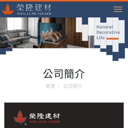
T
o
g
g
l
e
n
a
公司簡介
v
i
首頁
公司簡介
g
a
t
i
o