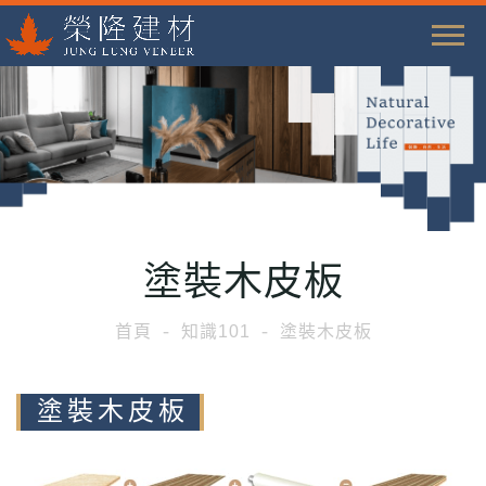
T
o
g
g
l
e
n
a
塗裝木皮板
v
i
首頁
知識101
塗裝木皮板
g
a
t
塗裝木皮板
i
o