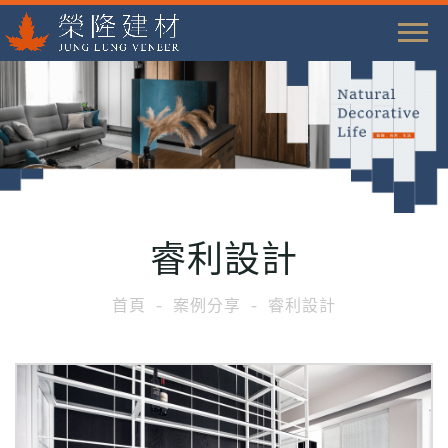
T
o
g
g
l
e
n
a
睿利設計
v
i
首頁
案例分享
睿利設計
g
a
t
i
o