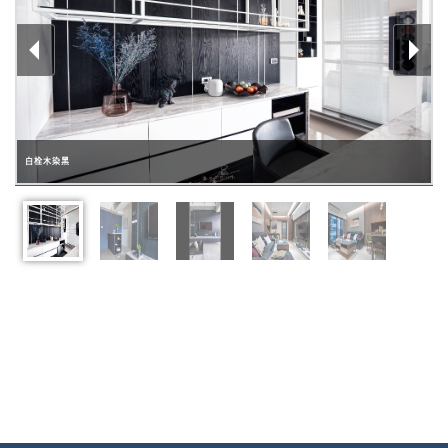
n
白栓木染黑