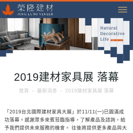
T
o
g
g
l
e
n
a
2019建材家具展 落幕
v
i
首頁
最新消息
2019建材家具展 落幕
g
a
t
「2019台北國際建材家具大展」於11/11(一)已圓滿成
i
功落幕。感謝眾多來賓蒞臨指導，了解產品及諮詢，給
o
予我們提供未來服務的機會。 往後將提供更多產品與大