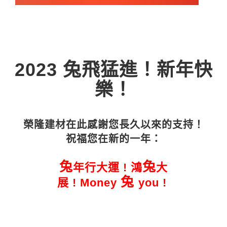
2023 兔飛猛進！新年快
樂！
榮隆建材在此感謝您長久以來的支持！
祝福您在新的一年：
兔
兔
年行大運 ! 鴻
大
兔
展
! Money
you
!