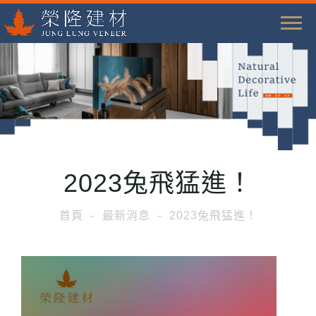
T
o
g
g
l
e
n
a
2023兔飛猛進！
v
i
首頁
最新消息
2023兔飛猛進！
g
a
t
i
o