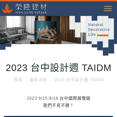
T
o
g
g
l
e
n
a
2023 台中設計週 TAIDM
v
i
首頁
最新消息
2023 台中設計週 TAIDM
g
a
t
2023 9/15-9/18
台中國際展覽館
i
我們不見不散！
o