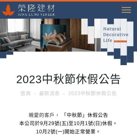
T
o
g
g
l
e
n
a
2023中秋節休假公告
v
i
首頁
最新消息
2023中秋節休假公告
g
a
t
親愛的客戶，
「中秋節」休假公告
i
本公司於9月29號(五)至10月1號(日)休假。
o
10月2號(一)開始正常營業。