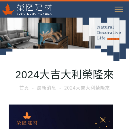
T
o
g
g
l
e
n
a
2024大吉大利榮隆來
v
i
首頁
最新消息
2024大吉大利榮隆來
g
a
t
i
o