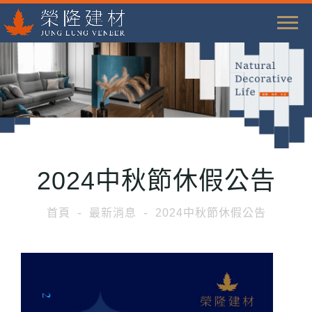
T
o
g
g
l
e
n
a
2024中秋節休假公告
v
i
首頁
最新消息
2024中秋節休假公告
g
a
t
i
o