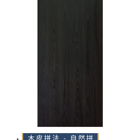
n
木皮拼法 - 自然拼