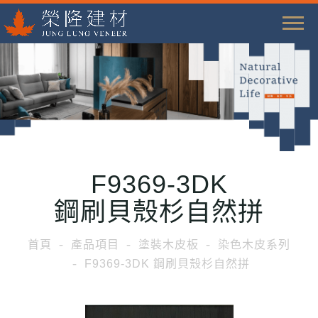
T
o
g
g
l
e
n
a
F9369-3DK
v
i
鋼刷貝殼杉自然拼
g
a
首頁
產品項目
塗裝木皮板
染色木皮系列
t
F9369-3DK 鋼刷貝殼杉自然拼
i
o