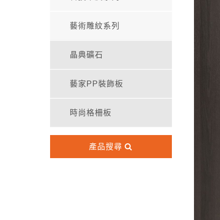
藝術雕紋系列
晶典礦石
藝家PP裝飾板
時尚格柵板
產品搜尋