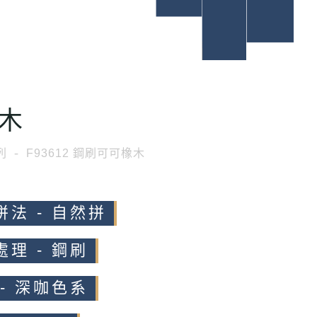
木
列
F93612 鋼刷可可橡木
拼法 - 自然拼
處理 - 鋼刷
 - 深咖色系