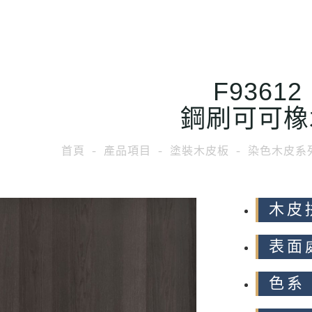
F93612
鋼刷可可橡
首頁
產品項目
塗裝木皮板
染色木皮系
木皮
表面
色系