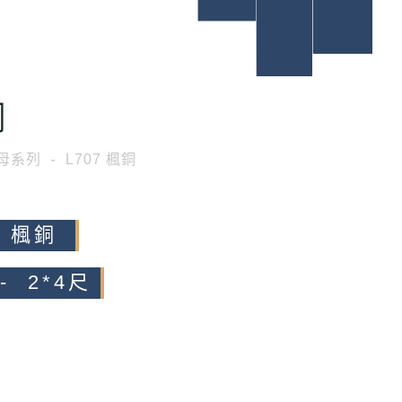
銅
母系列
L707 楓銅
7 楓銅
- 2*4尺