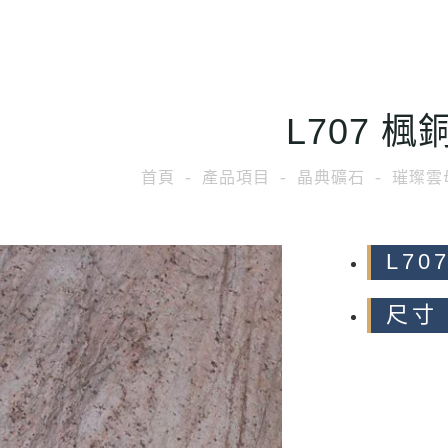
L707 楓
首頁
產品項目
晶典礦石
璀璨雲
L70
尺寸 