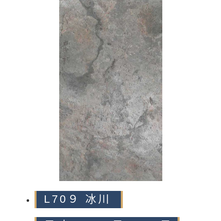
n
L70９ 冰川