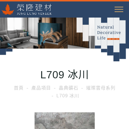
T
o
g
g
l
e
n
a
L709 冰川
v
i
首頁
產品項目
晶典礦石
璀璨雲母系列
g
L709 冰川
a
t
i
o