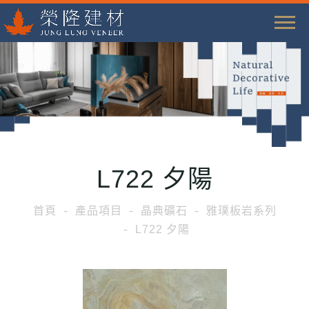
T
o
g
g
l
e
n
a
L722 夕陽
v
i
首頁
產品項目
晶典礦石
雅璞板岩系列
g
L722 夕陽
a
t
i
o