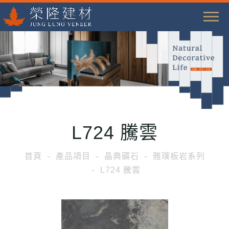
T
o
g
g
l
e
n
a
L724 騰雲
v
i
首頁
產品項目
晶典礦石
雅璞板岩系列
g
L724 騰雲
a
t
i
o