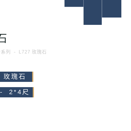
石
岩系列
L727 玫瑰石
7 玫瑰石
- 2*4尺