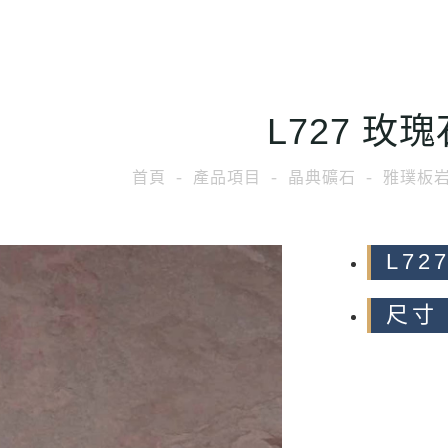
L727 玫瑰
首頁
產品項目
晶典礦石
雅璞板
L72
尺寸 