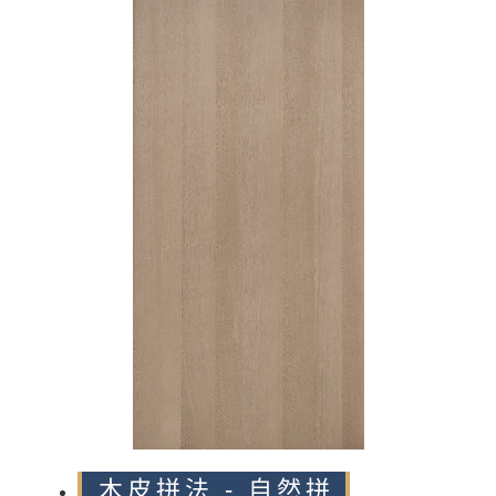
n
木皮拼法 - 自然拼