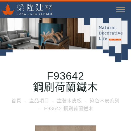
T
o
g
g
l
e
n
a
F93642
v
i
鋼刷荷蘭鐵木
g
a
首頁
產品項目
塗裝木皮板
染色木皮系列
t
F93642 鋼刷荷蘭鐵木
i
o