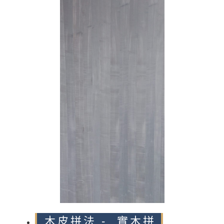
n
木皮拼法 - 實木拼