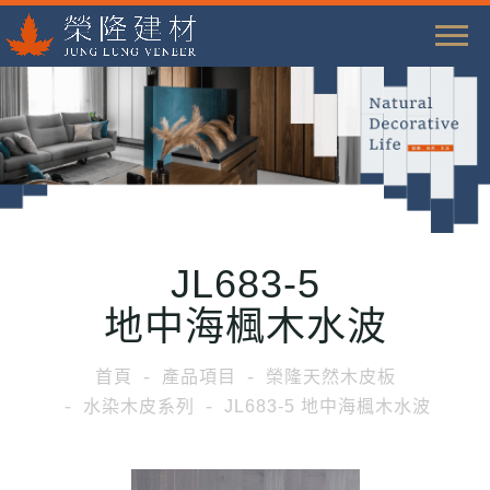
T
o
g
g
l
e
n
a
JL683-5
v
i
地中海楓木水波
g
a
首頁
產品項目
榮隆天然木皮板
t
水染木皮系列
JL683-5 地中海楓木水波
i
o