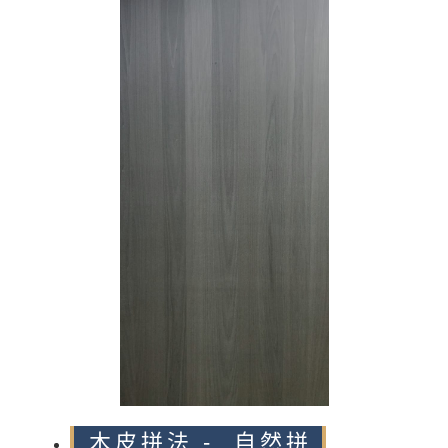
n
木皮拼法 - 自然拼