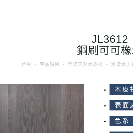
JL3612
鋼刷可可橡
首頁
產品項目
榮隆天然木皮板
水染木皮
木皮
表面
色系