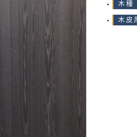
木種
木皮厚