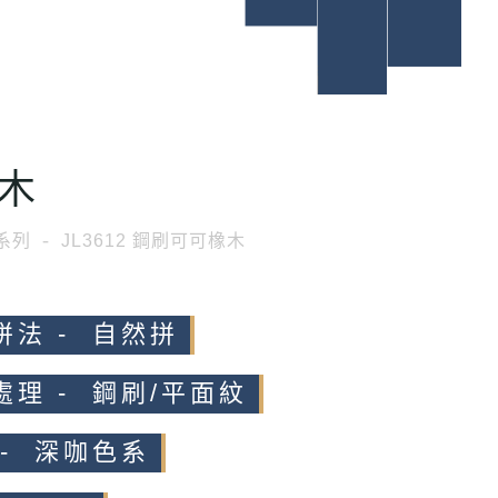
木
系列
JL3612 鋼刷可可橡木
拼法 - 自然拼
處理 - 鋼刷/平面紋
 - 深咖色系