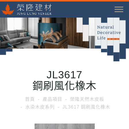
T
o
g
g
l
e
n
a
JL3617
v
i
鋼刷風化橡木
g
a
首頁
產品項目
榮隆天然木皮板
t
水染木皮系列
JL3617 鋼刷風化橡木
i
o