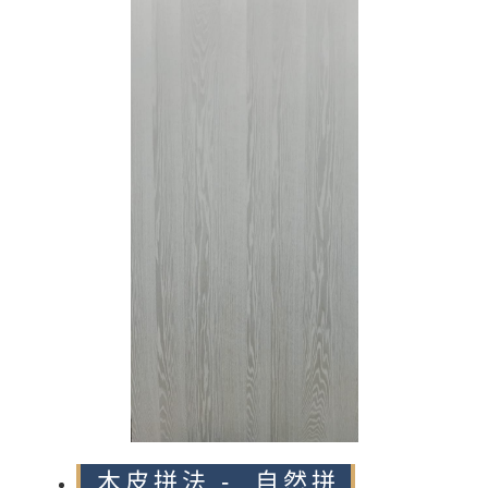
n
木皮拼法 - 自然拼