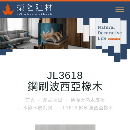
T
o
g
g
l
e
n
a
JL3618
v
i
鋼刷波西亞橡木
g
a
首頁
產品項目
榮隆天然木皮板
t
水染木皮系列
JL3618 鋼刷波西亞橡木
i
o