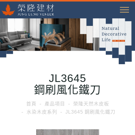
T
o
g
g
l
e
n
a
JL3645
v
i
鋼刷風化鐵刀
g
a
首頁
產品項目
榮隆天然木皮板
t
水染木皮系列
JL3645 鋼刷風化鐵刀
i
o