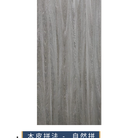
n
木皮拼法 - 自然拼