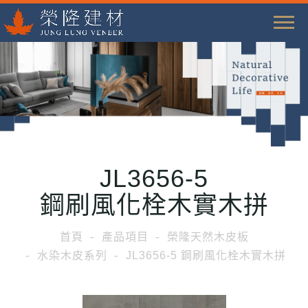
T
o
g
g
l
e
n
a
JL3656-5
v
i
鋼刷風化栓木實木拼
g
a
首頁
產品項目
榮隆天然木皮板
t
水染木皮系列
JL3656-5 鋼刷風化栓木實木拼
i
o