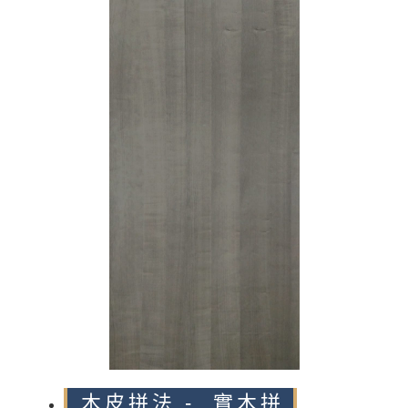
n
木皮拼法 - 實木拼