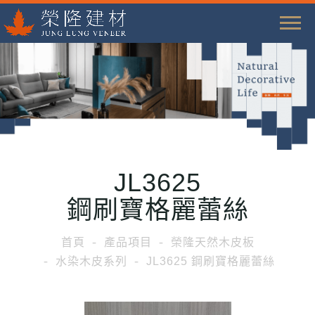
T
o
g
g
l
e
n
a
JL3625
v
i
鋼刷寶格麗蕾絲
g
a
首頁
產品項目
榮隆天然木皮板
t
水染木皮系列
JL3625 鋼刷寶格麗蕾絲
i
o