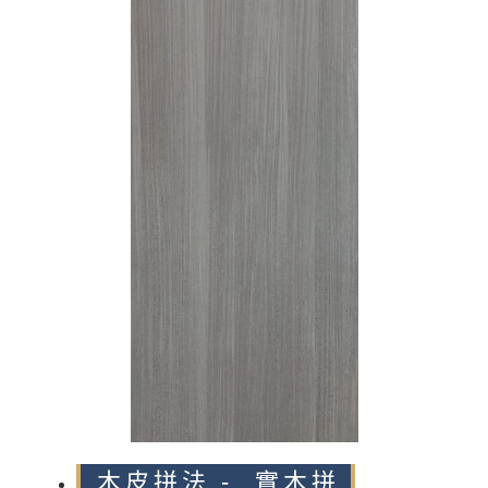
n
木皮拼法 - 實木拼