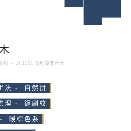
木
系列
JL3651 鋼刷皇家栓木
拼法 - 自然拼
處理 - 鋼刷紋
 - 暖棕色系