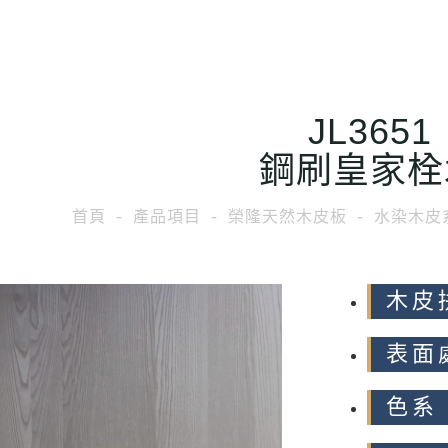
JL3651
鋼刷皇家栓
首頁
產品項目
榮隆天然木皮板
水染木皮
木皮
表面
色系