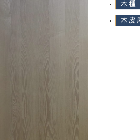
木種
木皮厚