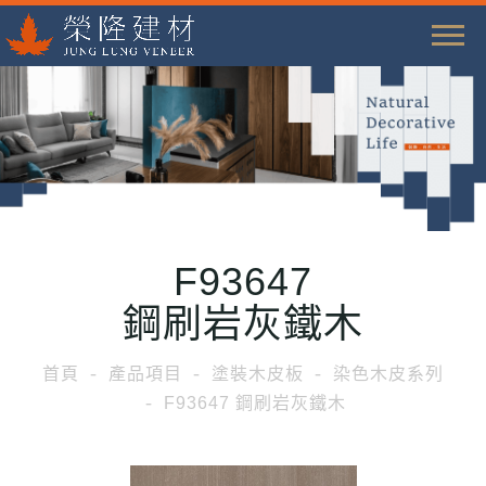
T
o
g
g
l
e
n
a
F93647
v
i
鋼刷岩灰鐵木
g
a
首頁
產品項目
塗裝木皮板
染色木皮系列
t
F93647 鋼刷岩灰鐵木
i
o