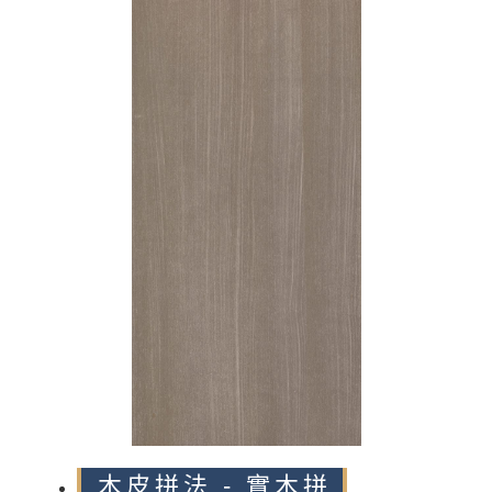
n
木皮拼法 - 實木拼