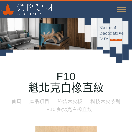
T
o
g
g
l
e
n
a
F10
v
i
魁北克白橡直紋
g
a
首頁
產品項目
塗裝木皮板
科技木皮系列
t
F10 魁北克白橡直紋
i
o