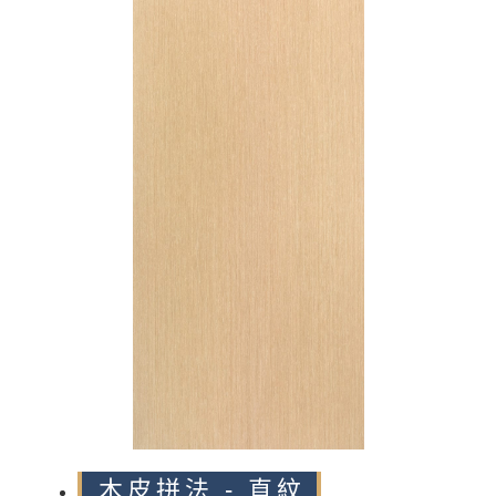
n
木皮拼法 - 直紋