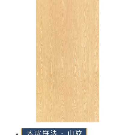
n
木皮拼法 - 山紋