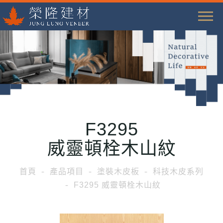
T
o
g
g
l
e
n
a
F3295
v
i
威靈頓栓木山紋
g
a
首頁
產品項目
塗裝木皮板
科技木皮系列
t
F3295 威靈頓栓木山紋
i
o