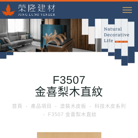
T
o
g
g
l
e
n
a
F3507
v
i
金喜梨木直紋
g
a
首頁
產品項目
塗裝木皮板
科技木皮系列
t
F3507 金喜梨木直紋
i
o