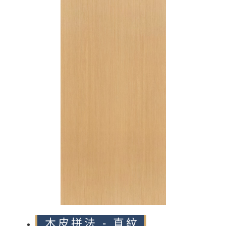
n
木皮拼法 - 直紋