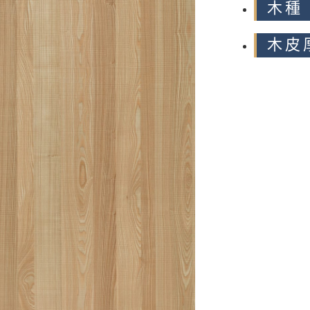
木種
木皮厚