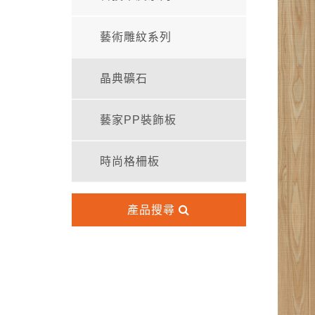
藝術雕紋系列
晶典礦石
藝家PP裝飾板
時尚格柵板
產品搜尋