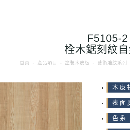
F5105-2
栓木鋸刻紋自
首頁
產品項目
塗裝木皮板
藝術雕紋系列
木皮
表面
色系