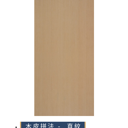
n
木皮拼法 - 直紋