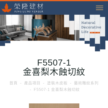
T
o
g
g
l
e
n
a
F5507-1
v
i
金喜梨木蝕切紋
g
a
首頁
產品項目
塗裝木皮板
藝術雕紋系列
t
F5507-1 金喜梨木蝕切紋
i
o