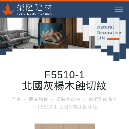
T
o
g
g
l
e
n
a
F5510-1
v
i
北國灰楊木蝕切紋
g
a
首頁
產品項目
塗裝木皮板
藝術雕紋系列
t
F5510-1 北國灰楊木蝕切紋
i
o