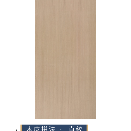
n
木皮拼法 - 直紋