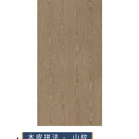
n
木皮拼法 - 山紋