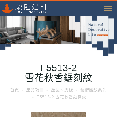
T
o
g
g
l
e
n
a
F5513-2
v
i
雪花秋香鋸刻紋
g
a
首頁
產品項目
塗裝木皮板
藝術雕紋系列
t
F5513-2 雪花秋香鋸刻紋
i
o