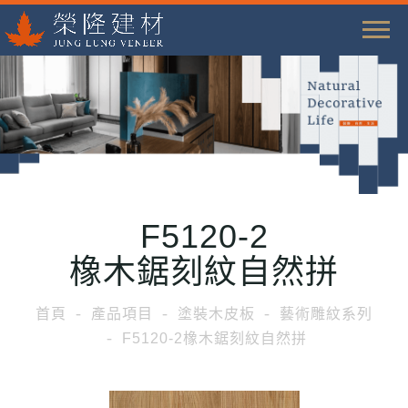
T
o
g
g
l
e
n
a
F5120-2
v
i
橡木鋸刻紋自然拼
g
a
首頁
產品項目
塗裝木皮板
藝術雕紋系列
t
F5120-2橡木鋸刻紋自然拼
i
o