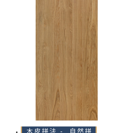
n
木皮拼法 - 自然拼