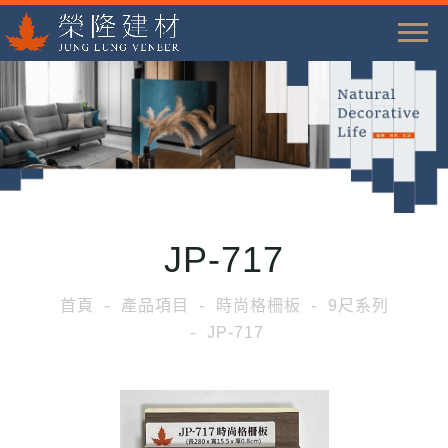
T
o
g
g
l
e
n
a
JP-717
v
i
首頁
產品項目
時尚格柵板
9尺系列
g
JP-717
a
t
i
o