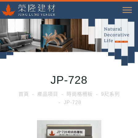
T
o
g
g
l
e
n
a
JP-728
v
i
首頁
產品項目
時尚格柵板
9尺系列
g
JP-728
a
t
i
o