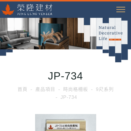
T
o
g
g
l
e
n
a
JP-734
v
i
首頁
產品項目
時尚格柵板
9尺系列
g
JP-734
a
t
i
o