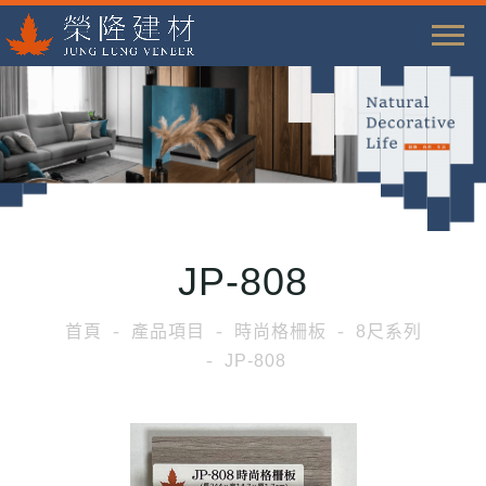
T
o
g
g
l
e
n
a
JP-808
v
i
首頁
產品項目
時尚格柵板
8尺系列
g
JP-808
a
t
i
o