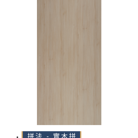
n
拼法 - 實木拼