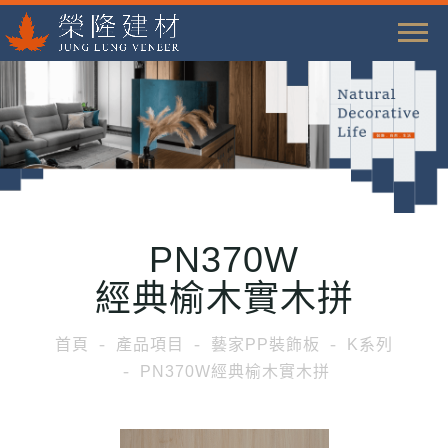
T
o
g
g
l
e
n
a
PN370W
v
i
經典榆木實木拼
g
a
首頁
產品項目
藝家PP裝飾板
K系列
t
PN370W經典榆木實木拼
i
o