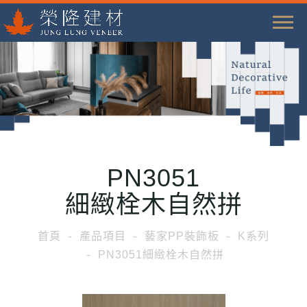
T
o
g
g
l
e
n
a
PN3051
v
i
細緻栓木自然拼
g
a
首頁
產品項目
藝家PP裝飾板
K系列
t
PN3051細緻栓木自然拼
i
o