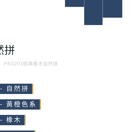
然拼
PN3201經典橡木自然拼
- 自然拼
 - 黃橙色系
- 橡木