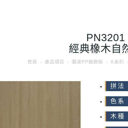
PN3201
經典橡木自
首頁
產品項目
藝家PP裝飾板
K系列
拼法 
色系
木種 