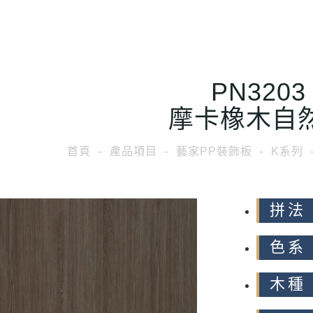
PN3203
摩卡橡木自
首頁
產品項目
藝家PP裝飾板
K系列
拼法 
色系
木種 