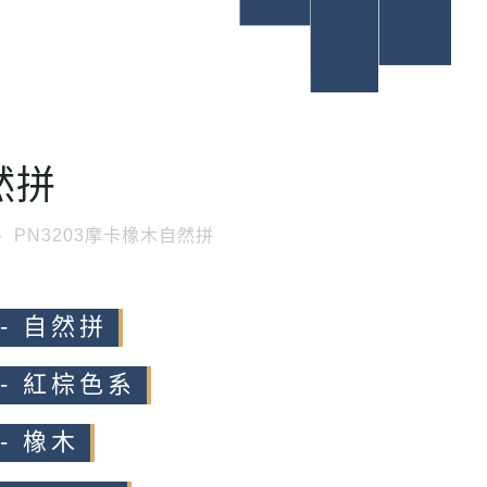
然拼
PN3203摩卡橡木自然拼
- 自然拼
 - 紅棕色系
- 橡木