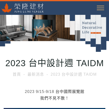
T
o
g
g
l
e
n
a
2023 台中設計週 TAIDM
v
i
首頁
最新消息
2023 台中設計週 TAIDM
g
a
t
2023 9/15-9/18
台中國際展覽館
i
我們不見不散！
o