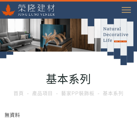
T
o
g
g
l
e
n
a
基本系列
v
i
首頁
產品項目
藝家PP裝飾板
基本系列
g
a
t
無資料
i
o