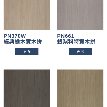
n
PN370W
PN661
經典榆木實木拼
銀梨科特實木拼
更多
更多