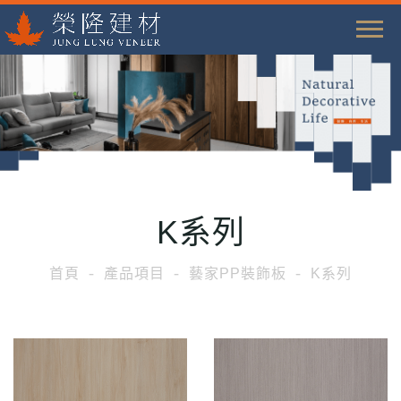
T
o
g
g
l
e
n
a
K系列
v
i
首頁
產品項目
藝家PP裝飾板
K系列
g
a
t
i
o