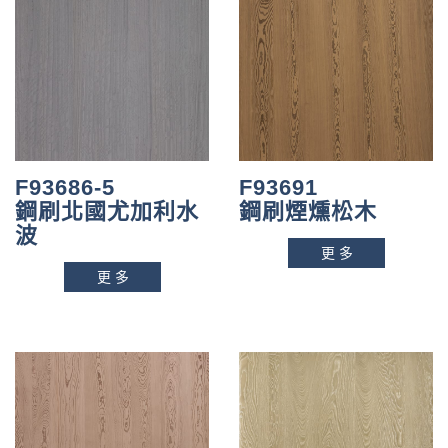
F93686-5
F93691
鋼刷北國尤加利水
鋼刷煙燻松木
波
更多
更多