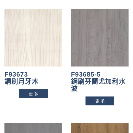
F93673
F93685-5
鋼刷月牙木
鋼刷芬蘭尤加利水
波
更多
更多