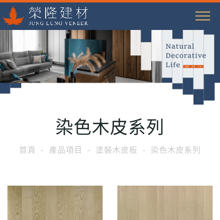
T
o
g
g
l
e
n
a
染色木皮系列
v
i
首頁
產品項目
塗裝木皮板
染色木皮系列
g
a
t
i
o