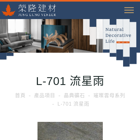
T
o
g
g
l
e
n
a
L-701 流星雨
v
i
首頁
產品項目
晶典礦石
璀璨雲母系列
g
L-701 流星雨
a
t
i
o