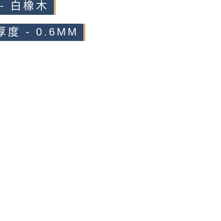
- 白橡木
度 - 0.6MM