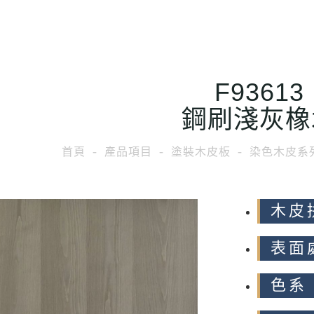
F93613
鋼刷淺灰橡
首頁
產品項目
塗裝木皮板
染色木皮系
木皮
表面
色系