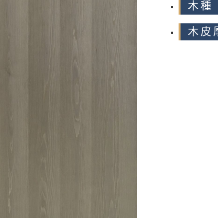
木種 
木皮厚