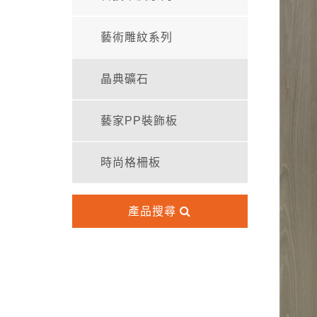
藝術雕紋系列
晶典礦石
藝家PP裝飾板
時尚格柵板
產品搜尋