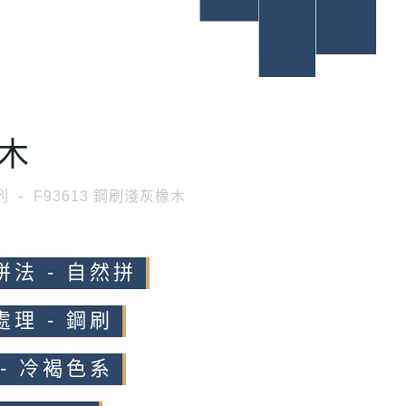
木
列
F93613 鋼刷淺灰橡木
拼法 - 自然拼
處理 - 鋼刷
 - 冷褐色系