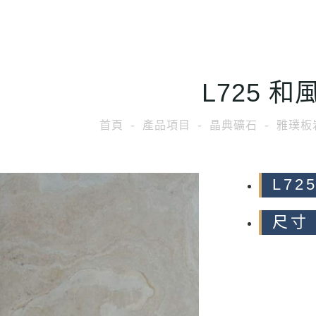
L725 和
首頁
產品項目
晶典礦石
雅璞板
L72
尺寸 